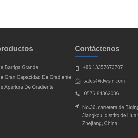
productos
Contáctenos
De Barriga Grande
+86 13357673707
De Gran Capacidad De Gradiente
sales@idwsm.com
e Apertura De Gradiente
0576-84362036
No.36, carretera de Biqing
Jiangkou, distrito de Hua
Zhejiang, China